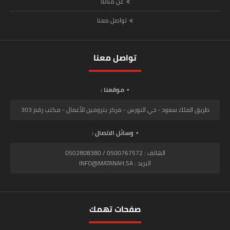
عن متانة
تواصل معنا
تواصل معنا
موقعنا :
طريق الملك سعود - حي النورس - مركز بترومين للأعمال - مكتب رقم 303
وسائل الاتصال :
الهاتف : 0500767572 / 0502808380
البريد : INFO@MATANAH.SA
صفحات تهمك