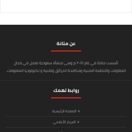
عن متانة
تأسست متانة في عام ٢٠١٥ م وهى منشأه سعودية تعمل في مجال
المقاولات والانظمة الامنية ومكافحة الحرائق وتقنية و تكنولوجيا المعلومات.
روابط تهمك
الصفحة الرئيسية
المركز الأعلامي