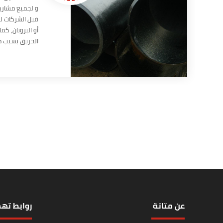
و لجميع مشاريع 
قبل الشركات لت
أو البروبان، ك
الحريق بسبب مق
عن متانة
روابط ته