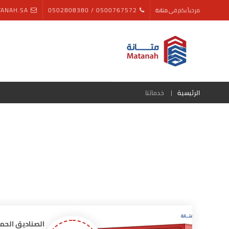
ANAH.SA
0500767572 / 0502808380
مرحباً بكم فى
متانة
الرئيسية
خدماتنا
الصناديق الحم