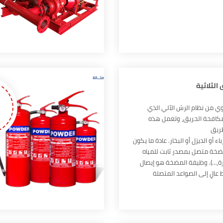
الثلاثية
ي من نظام الرش الآلي الذي
كافحة الحريق، وتعمل هذه
ريق
ء أو الديزل أو البخار. عادة ما يكون
خة متصل بمصدر ثابت للمياه
يرة،…). وظيفة المضخة هو إيصال
 عالٍ إلى الصواعد المتصلة
ية وخراطيم إطفاء الحريق. تخضع
لحريق لمتطلبات الكود الامريكى