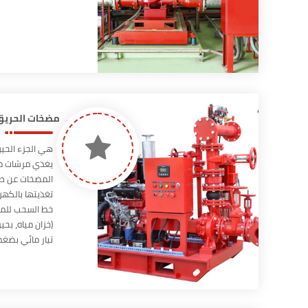
مضخات الحريق 
هي الجزء الحيو
يغذي مرشات م
المضخات عن ط
تغذيتها بالكهربا
خط السحب للمض
(خزان مياه، بح
تيار مائي بضغط
بالمرشات المائ
مضخات اطفاء ا
NFPA