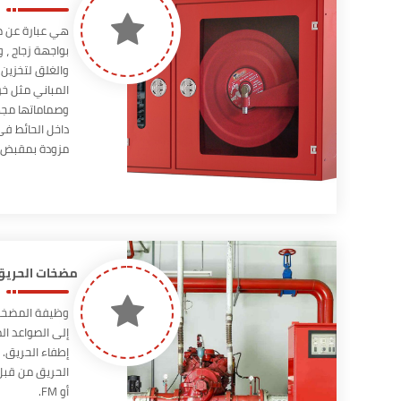
هي عبارة عن ص
بواجهة زجاج ، 
والغلق لتخزين
المباني مثل خر
وصماماتها مجهز
داخل الحائط فى
مزودة بمقبض ي
بسهولة و مثبت
الفتح حتى 180°.
مضخات الحريق UL المعتم
وظيفة المضخة 
إلى الصواعد ال
إطفاء الحريق.
أو FM.