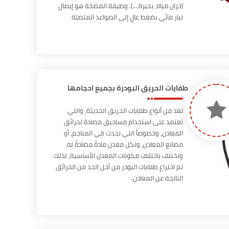
(خزان مياه، بحيرة،…). وظيفة المضخة هو إيصال
تيار مائي بضغط عالٍ إلى الصواعد المتصلة
بالمرشات المائية وخراطيم إطفاء الحريق. تخضع
مضخات اطفاء الحريق لمتطلبات الكود الامريكى
NFPA
طفايات الحريق البودرة بجميع احجامها
تعد من أنواع طفايات الحريق الحديثة، والتي
تعتمد على استخدام مساحيق مضادة لحرائق
المعادن، وخصوصاً التي تحدث في المناجم، أو
مصانع المعادن، ولكل معدن مادةٌ مضادةٌ له،
وتختلف باختلاف مكونات المعدن الأساسية، لذلك
تم اختراع طفايات البودر من أجل الحد من الحرائق
الناتجة عن المعادن.