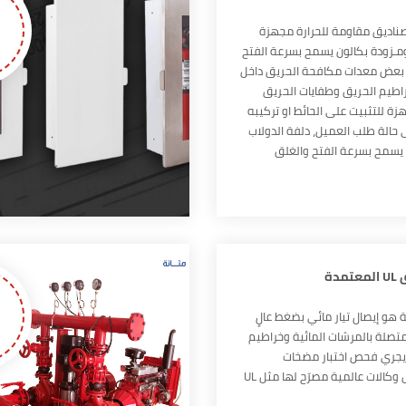
ناديق مقاومة للحرارة مجهزة
ومـزودة بكالون يسمح بسرعة الفتح
 بعض معدات مكافحة الحريق داخل
اطيم الحريق وطفايات الحريق
ة للتثبيت على الحائط او تركيبه
 حالة طلب العميل، دلفة الدولاب
سمح بسرعة الفتح والغلق
ة بواسطة مفصلات قادرة على
دة
هو إيصال تيار مائي بضغط عالٍ
متصلة بالمرشات المائية وخراطيم
 يجري فحص اختبار مضخات
الحريق من قبل وكالات عالمية مصرّح لها مثل UL