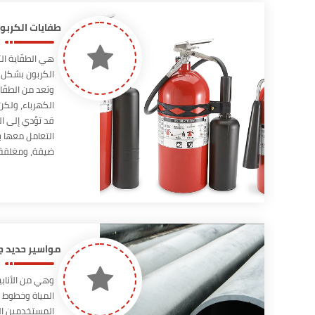
طفايات الكربو
هي الطفّاية ال
الكربون بشكل ر
وتعد من الطفّاي
الكهرباء، ولكن 
قد تؤدي إلى ا
التعامل معها 
ضيقة، ومغلقة ل
مواسير حديد جدول 40 والقطع
وهي من الأنابي
المياة وخطوط ا
المستخدمين النه